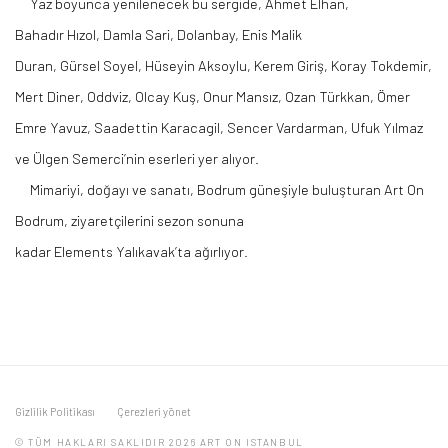
Yaz boyunca yenilenecek bu sergide, Ahmet Elhan,
Bahadır
Hızol
, Damla
Sari
, Dolanbay, Enis Malik
Duran,
Gürsel
Soyel
,
Hüseyin
Aksoylu, Kerem Giriş, Koray Tokdemir,
Mert Diner,
Oddviz
, Olcay Kuş, Onur Mansız, Ozan
Türkkan
, Ömer
Emre Yavuz, Saadettin
Karacagil
, Sencer
Vardarman
, Ufuk Yılmaz
ve Ülgen Semerci’nin eserleri yer alıyor.
Mimariyi, doğayı ve sanatı, Bodrum
güneşiyle
buluşturan Art On
Bodrum, ziyaretçilerini sezon sonuna
kadar
Elements
Yalıkavak’ta
ağırlıyor.
Gizlilik Politikası
Çerezleri yönet
© TÜM HAKLARI SAKLIDIR 2026 ART ON ISTANBUL