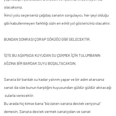
olacaksınız.
İkinci yolu seçerseniz çağdaş sanatın sorgulayıcı, her şeyi olduğu
gibi kabullenmeyen farklılığı sizin en etkili yol göstericiniz olacaktır.
BUNDAN SONRASI ÇORAP SÖKÜĞÜ GİBİ GELECEKTİR.
İŞTE BU AŞAMADA KUYUDAN SU ÇEKMEK İÇİN TULUMBANIN
AĞZINA BİR BARDAK SUYU BOŞALTACAKSIN.
Sanata bir bardak su kadar yatırım yapar ve bir adım atarsanız
sanat da size bunun karşılığını kuyusundan güldür güldür
akıtacağı
sularla
verecektir.
Bu arada hiç kimse bana “biz zaten sanata destek veriyoruz”
demesin. Sanata destek vermek sanatçıdan ve sanat