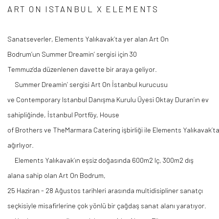
ART ON ISTANBUL X ELEMENTS
Sanatseverler,
Elements
Yalıkavak’ta
yer alan Art On
Bodrum’un
Summer
Dreamin
’ sergisi için 30
Temmuz’da
düzenlenen
davette bir araya geliyor.
Summer
Dreamin
’ sergisi Art On İstanbul kurucusu
ve
Contemporary
Istanbul
Danışma Kurulu Üyesi Oktay Duran’ın ev
sahipliğinde, İstanbul Portföy, House
of
Brothers
ve
The
Marmara
Catering
işbirliği
ile
Elements
Yalıkavak’t
ağırlıyor.
Elements
Yalıkavak’ın
eşsiz doğasında 600m2
Iç
, 300m2 dış
alana sahip olan Art On Bodrum,
25
Haziran -
28 Ağustos tarihleri arasında
multidisipliner
sanatçı
seçkisiyle misafirlerine çok
yönlu
̈ bir çağdaş sanat alanı yaratıyor.