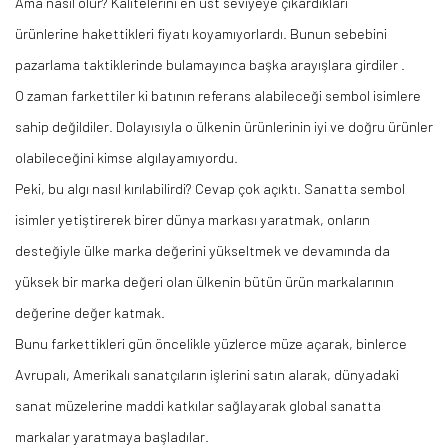
Ama nasıl olur? Kalitelerini en üst seviyeye çıkardıkları
ürünlerine
hakettikleri
fiyatı koyamıyorlardı. Bunun sebebini
pazarlama taktiklerinde bulamayınca başka arayışlara
girdiler .
O zaman
farkettiler
ki batının referans alabileceği sembol isimlere
sahip değildiler. Dolayısıyla o ülkenin ürünlerinin iyi ve doğru ürünler
olabileceğini kimse algılayamıyordu.
Peki, bu algı nasıl kırılabilirdi? Cevap çok açıktı. Sanatta sembol
isimler yetiştirerek birer dünya markası yaratmak, onların
desteğiyle ülke marka değerini yükseltmek ve devamında da
yüksek bir marka değeri olan ülkenin bütün ürün markalarının
değerine değer katmak.
Bunu
farkettikleri
gün öncelikle yüzlerce müze açarak, binlerce
Avrupalı, Amerikalı sanatçıların işlerini satın alarak, dünyadaki
sanat müzelerine maddi katkılar sağlayarak global sanatta
markalar yaratmaya başladılar.