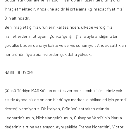
ihraç etmektedir. Ancak ne acıdır ki ortalama kg ihracat fiyatımız 1
$’
ın
altındadır.
Ben ihraç ettiğimiz ürünlerin kalitesinden, ülkece verdiğimiz
hizmetlerden mutluyum. Çünkü “gelişmiş” sıfatıyla andığımız
bir
çok
ülke bizden daha iyi kalite ve servis sunamıyor. Ancak sattıkları
her ürünün fiyatı bizimkilerden çok daha yüksek.
NASIL OLUYOR?
Çünkü Türkiye
MARKA’sına
destek verecek sembol isimlerimiz çok
kısıtlı; Ayrıca biz de onların bir dünya markası olabilmeleri için yeterli
desteği vermiyoruz. Bir İtalyan, ürününü satarken aslında
Leonardo’sunun,
Michelangelo’sunun
,
Guiseppe
Verdi’sinin Marka
değerinin sırtına yaslanıyor. Aynı şekilde Fransa
Monet’sini
, Victor