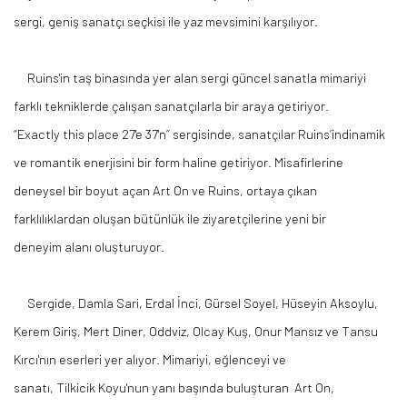
sergi, geniş sanatçı seçkisi ile yaz mevsimini karşılıyor.
Ruins'in
taş binasında yer alan sergi
güncel
sanatla mimariyi
farklı tekniklerde çalışan sanatçılarla bir araya getiriyor.
“
Exactly
this
place
27'e 37'n’’ sergisinde, sanatçılar
Ruins’in
dinamik
ve romantik enerjisini bir form haline getiriyor. Misafirlerine
deneysel bir boyut açan Art On ve
Ruins
, ortaya çıkan
farklılıklardan oluşan
bütünlük
ile ziyaretçilerine yeni bir
deneyim
alanı oluşturuyor.
Sergide, Damla
Sari
, Erdal İnci,
Gürsel
Soyel
,
Hüseyin
Aksoylu,
Kerem Giriş, Mert Diner,
Oddviz
, Olcay Kuş, Onur Mansız ve Tansu
Kırcı'nın eserleri yer alıyor. Mimariyi, eğlenceyi ve
sanatı,
Tilkicik
Koyu'nun yanı başında
buluşturan Art
On,