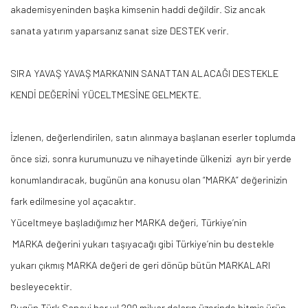
akademisyeninden başka kimsenin haddi değildir. Siz ancak
sanata yatırım yaparsanız sanat size DESTEK verir.
SIRA YAVAŞ YAVAŞ MARKA’NIN SANATTAN ALACAĞI DESTEKLE
KENDİ DEĞERİNİ YÜCELTMESİNE GELMEKTE.
İzlenen, değerlendirilen, satın alınmaya başlanan eserler toplumda
önce sizi, sonra kurumunuzu ve nihayetinde
ülkenizi ayrı
bir yerde
konumlandıracak, bugünün ana konusu olan “MARKA” değerinizin
fark edilmesine yol açacaktır.
Yüceltmeye başladığımız her MARKA değeri,
Türkiye’nin
MARKA
değerini yukarı taşıyacağı gibi Türkiye’nin bu destekle
yukarı çıkmış MARKA değeri de geri dönüp bütün MARKALARI
besleyecektir.
Bugün Türk Sanayi her yıl 200 milyar doların üzerinde bitmiş ürün