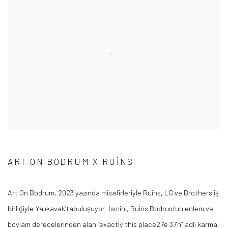
ART ON BODRUM X RUINS
Art On Bodrum, 2023 yazında misafirleriyle
Ruins
, LG ve
Brothers
iş
birliğiyle
Yalıkavak’ta
buluşuyor. İsmini,
Ruins
Bodrum'un enlem ve
boylam derecelerinden alan “
exactly
this
place
27'e 37'n” adlı karma