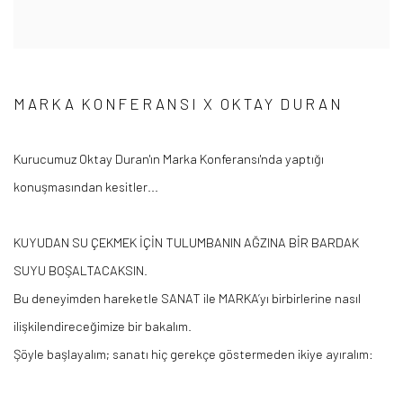
MARKA KONFERANSI X OKTAY DURAN
Kurucumuz Oktay Duran'ın Marka Konferansı'nda yaptığı
konuşmasından kesitler...
KUYUDAN SU ÇEKMEK İÇİN TULUMBANIN AĞZINA BİR BARDAK
SUYU BOŞALTACAKSIN.
Bu deneyimden hareketle SANAT ile
MARKA’yı
birbirlerine nasıl
ilişkilendireceğimize bir bakalım.
Şöyle başlayalım; sanatı hiç gerekçe göstermeden ikiye ayıralım: