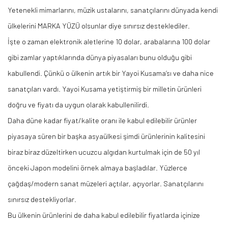
Yetenekli mimarlarını, müzik ustalarını, sanatçılarını dünyada kendi
ülkelerini MARKA YÜZÜ olsunlar diye sınırsız desteklediler.
İşte o zaman elektronik aletlerine 10 dolar, arabalarına 100 dolar
gibi zamlar yaptıklarında dünya piyasaları bunu olduğu gibi
kabullendi. Çünkü o ülkenin artık bir
Yayoi
Kusama’sı
ve daha nice
sanatçıları vardı.
Yayoi
Kusama yetiştirmiş bir milletin ürünleri
doğru ve fiyatı da uygun olarak kabullenilirdi.
Daha düne kadar fiyat/kalite oranı ile kabul edilebilir ürünler
piyasaya süren bir başka
asya
ülkesi şimdi ürünlerinin kalitesini
biraz
biraz
düzeltirken ucuzcu algıdan kurtulmak için de 50 yıl
önceki Japon modelini örnek almaya başladılar. Yüzlerce
çağdaş/modern sanat müzeleri açtılar, açıyorlar. Sanatçılarını
sınırsız destekliyorlar.
Bu ülkenin ürünlerini de daha kabul edilebilir fiyatlarda içinize