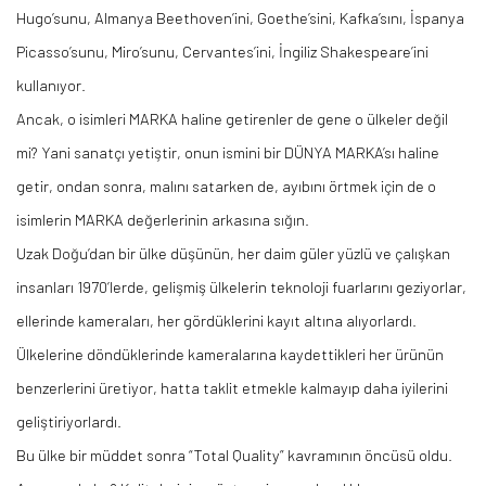
Hugo’sunu, Almanya Beethoven’ini, Goethe’sini, Kafka’sını, İspanya
Picasso’sunu,
Miro’sunu
, Cervantes’ini, İngiliz Shakespeare’ini
kullanıyor.
Ancak, o isimleri MARKA haline getirenler de gene o ülkeler değil
mi? Yani sanatçı yetiştir, onun ismini bir DÜNYA
MARKA’sı
haline
getir, ondan sonra, malını satarken
de,
ayıbını örtmek için de o
isimlerin MARKA değerlerinin arkasına sığın.
Uzak Doğu’dan bir ülke düşünün, her daim güler yüzlü ve çalışkan
insanları 1970’lerde, gelişmiş ülkelerin teknoloji fuarlarını geziyorlar,
ellerinde kameraları, her gördüklerini kayıt altına alıyorlardı.
Ülkelerine döndüklerinde kameralarına kaydettikleri her ürünün
benzerlerini üretiyor, hatta taklit etmekle kalmayıp daha iyilerini
geliştiriyorlardı.
Bu ülke bir müddet sonra “Total
Quality
” kavramının öncüsü oldu.