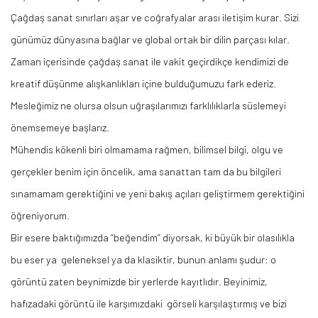
Çağdaş sanat sınırları aşar ve coğrafyalar arası iletişim kurar. Sizi
günümüz dünyasına bağlar ve global ortak bir dilin parçası kılar.
Zaman içerisinde çağdaş sanat ile vakit geçirdikçe kendimizi de
kreatif düşünme alışkanlıkları içine bulduğumuzu fark ederiz.
Mesleğimiz ne olursa olsun uğraşılarımızı farklılıklarla süslemeyi
önemsemeye başlarız.
Mühendis kökenli biri olmamama rağmen, bilimsel bilgi, olgu ve
gerçekler benim için öncelik, ama sanattan tam da bu bilgileri
sınamamam gerektiğini ve yeni bakış açıları geliştirmem gerektiğini
öğreniyorum.
Bir esere baktığımızda “beğendim” diyorsak, ki büyük bir olasılıkla
bu eser
ya geleneksel
ya da klasiktir, bunun anlamı şudur: o
görüntü zaten beynimizde bir yerlerde kayıtlıdır.
Beyinimiz
,
hafızadaki görüntü ile
karşımızdaki görseli
karşılaştırmış ve bizi