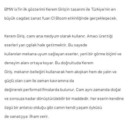
BMW ix1’in ilk gösterimi Kerem
Giriş’in
tasarımı ile Türkiye’nin en
büyük
cagdas
sanat fuarı CI
Bloom
etkinliğinde gerçekleşecek.
Kerem Giriş, camı ana medyum olarak kullanır. Amacı ürettiği
eserleri yarı çıplak hale getirmektir. Bu sayede
kullanılan
mekana
uyum sağlayan eserler, yeni bir görme biçimi ve
deneyim alanı ortaya koyar. Bu doğrultuda Kerem
Giriş,
mekanın
belleğini kullanarak hem akışkan hem de yalın ve
güçlü olan cam ile zaman kavramına da
değinerek
performatif
imalarda bulunur. Cam aynı zamanda doğal
ve sonsuza kadar dönüştürülebilir bir maddedir, her eserin kendine
özgü bir anlatısı olduğu gibi camın kendi yaşam öyküsü
de
sanatçıya ilham
verir.