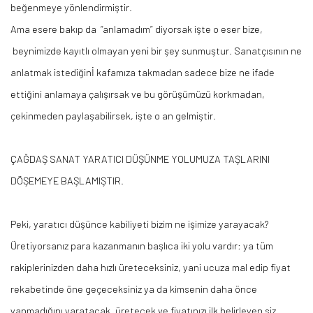
beğenmeye yönlendirmiştir.
Ama esere bakıp
da “
anlamadım” diyorsak işte o eser bize,
beynimizde kayıtlı olmayan yeni bir şey sunmuştur. Sanatçısının ne
anlatmak
istediğinİ
kafamıza takmadan sadece bize ne ifade
ettiğini anlamaya çalışırsak ve bu görüşümüzü korkmadan,
çekinmeden paylaşabilirsek, işte o an gelmiştir.
ÇAĞDAŞ SANAT YARATICI DÜŞÜNME YOLUMUZA TAŞLARINI
DÖŞEMEYE BAŞLAMIŞTIR.
Peki, yaratıcı düşünce kabiliyeti bizim ne işimize yarayacak?
Üretiyorsanız para kazanmanın başlıca iki yolu vardır: ya tüm
rakiplerinizden daha hızlı üreteceksiniz, yani ucuza mal edip fiyat
rekabetinde öne geçeceksiniz ya da kimsenin daha önce
yapmadığını yaratacak, üretecek ve fiyatınızı ilk belirleyen siz