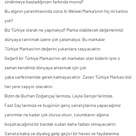
sindirmeye başladığınızın farkında mısınız?
Bu algının yaratılmasında sizce
Ai
Weiwei
Marka’sının
hiç mi katkısı
yok?
Biz Türkiye olarak ne yapmalıyız? Marka olabilecek değerlerimizi
dünyaya tanıtmak üzere çok çalışmalıyız. Bu markalar
Türkiye
Markası’nın
değerini yukarılara taşıyacaktır.
Değerli bir Türkiye
Markası’nın
alt markaları olan bizlerin işte o
zaman kendimizi dünyaya anlatmak için çok
çaba
sarfetmemize
gerek kalmayacaktır. Zaten Türkiye Markası bizi
her yere taşıyor olacaktır.
Bizim de Burhan
Doğançay’larımıza
, Leyla
Gençer’lerimize
,
Fazıl
Say’larımıza
ve bugünün genç sanatçılarına yapacağımız
yatırımlar ne kadar çok olursa olsun, tulumbanın ağzına
boşaltacağımız bir bardak sudan daha fazlası olmayacaktır.
Sanata bakış ve diyalog gelip geçici bir heves ve faydalanma