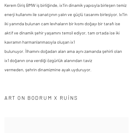
Kerem Giriş BMW iş
birliğinde, ix1’in dinamik yapısıyla birleşen temiz
enerji kullanımı ile
sanatçının
yalın ve güçlü tasarımı birleşiyor. Ix1’in
iki yanında bulunan cam levhaların bir kısmı doğayı bir tarafı ise
aktif ve dinamik
şehir
yaşamını
temsil ediyor, tam ortada ise iki
kavramın harmanlanmasıyla oluşan ix1
bulunuyor.
İlhamını
doğadan
alan ama ayn
ı
zamanda
şehirli
olan
ix1
doğanın
ona
verdiği
özgürlük
alanından
taviz
vermeden,
şehrin
dinamizmine ayak uyduruyor.
ART ON BODRUM X RUINS