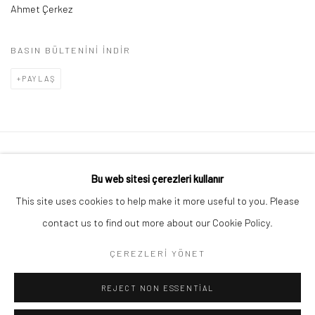
Ahmet Çerkez
BASIN BÜLTENINI INDIR
PAYLAŞ
Gizlilik Politikası
Çerezleri yönet
Bu web sitesi çerezleri kullanır
© TÜM HAKLARI SAKLIDIR 2026 ART ON ISTANBUL
This site uses cookies to help make it more useful to you. Please
SITE BY ARTLOGIC
contact us to find out more about our Cookie Policy.
ÇEREZLERI YÖNET
Go
REJECT NON ESSENTIAL