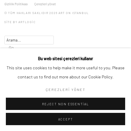
Gizlilik Politikası
Çerezleri yönet
© TÜM HAKLARI SAKLIDIR 2026 ART ON ISTANBUL
SITE BY ARTLOGIC
Go
Bu web sitesi çerezleri kullanır
This site uses cookies to help make it more useful to you. Please
contact us to find out more about our Cookie Policy.
ÇEREZLERI YÖNET
REJECT NON ESSENTIAL
ACCEPT