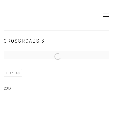
CROSSROADS 3
Open a larger version of the following image in a popup:
PAYLAŞ
2013