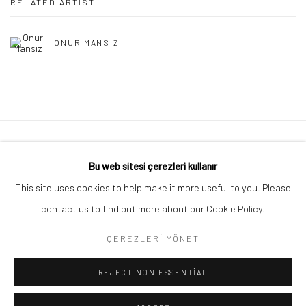
RELATED ARTIST
ONUR MANSIZ
Gizlilik Politikası
Çerezleri yönet
Bu web sitesi çerezleri kullanır
© TÜM HAKLARI SAKLIDIR 2026 ART ON ISTANBUL
This site uses cookies to help make it more useful to you. Please
SITE BY ARTLOGIC
contact us to find out more about our Cookie Policy.
ÇEREZLERI YÖNET
Go
REJECT NON ESSENTIAL