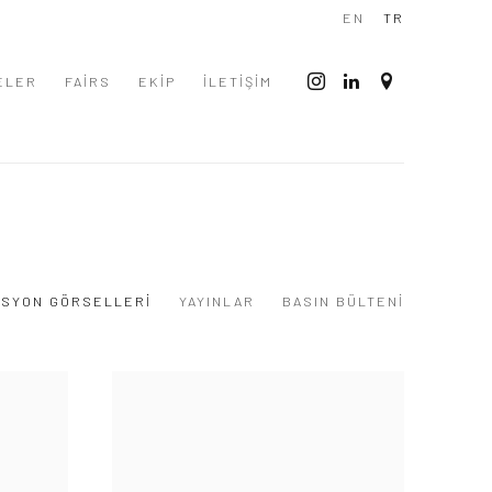
EN
TR
ELER
FAIRS
EKİP
İLETİŞİM
SYON GÖRSELLERI
YAYINLAR
BASIN BÜLTENI