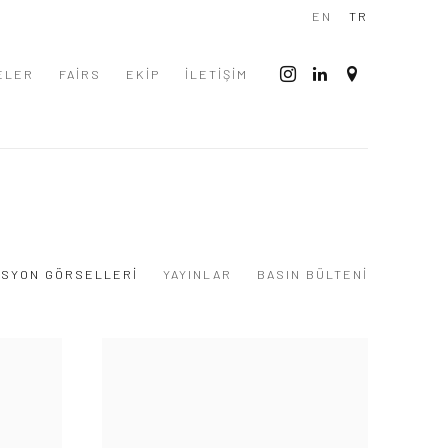
EN
TR
ELER
FAIRS
EKİP
İLETİŞİM
SYON GÖRSELLERI
YAYINLAR
BASIN BÜLTENI