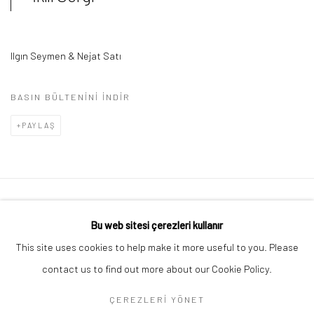
Ilgın Seymen & Nejat Satı
BASIN BÜLTENINI INDIR
PAYLAŞ
Gizlilik Politikası
Çerezleri yönet
Bu web sitesi çerezleri kullanır
© TÜM HAKLARI SAKLIDIR 2026 ART ON ISTANBUL
This site uses cookies to help make it more useful to you. Please
SITE BY ARTLOGIC
contact us to find out more about our Cookie Policy.
ÇEREZLERI YÖNET