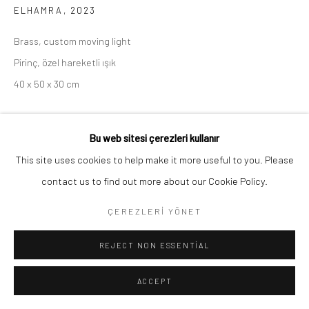
ELHAMRA
,
2023
Brass, custom moving light
Pirinç, özel hareketli ışık
40 x 50 x 30 cm
Telif hakkı sanatçıya aittir
Bu web sitesi çerezleri kullanır
ENQUIRE
This site uses cookies to help make it more useful to you. Please
contact us to find out more about our Cookie Policy.
ÇEREZLERI YÖNET
PAYLAŞ
REJECT NON ESSENTIAL
ACCEPT