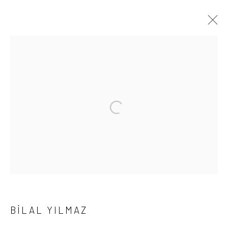
ARTWORKS
Gizlilik Politikası
Çerezleri yönet
© TÜM HAKLARI SAKLIDIR 2026 ART ON ISTANBUL
SITE BY ARTLOGIC
Go
BILAL YILMAZ