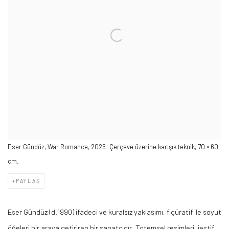
Eser Gündüz, War Romance, 2025. Çerçeve üzerine karışık teknik, 70 × 60
cm.
PAYLAŞ
Eser Gündüz (d.1990) ifadeci ve kuralsız yaklaşımı, figüratif ile soyut
öğeleri bir araya getiriren bir sanatçıdır. Totemsel resimleri, jestif