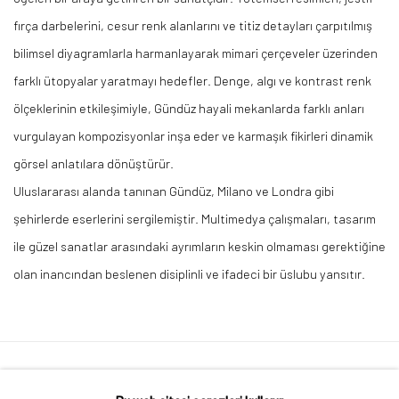
fırça darbelerini, cesur renk alanlarını ve titiz detayları çarpıtılmış
bilimsel diyagramlarla harmanlayarak mimari çerçeveler üzerinden
farklı ütopyalar yaratmayı hedefler. Denge, algı ve kontrast renk
ölçeklerinin etkileşimiyle, Gündüz hayali mekanlarda farklı anları
vurgulayan kompozisyonlar inşa eder ve karmaşık fikirleri dinamik
görsel anlatılara dönüştürür.
Uluslararası alanda tanınan Gündüz, Milano ve Londra gibi
şehirlerde eserlerini sergilemiştir. Multimedya çalışmaları, tasarım
ile güzel sanatlar arasındaki ayrımların keskin olmaması gerektiğine
olan inancından beslenen disiplinli ve ifadeci bir üslubu yansıtır.
Gizlilik Politikası
Çerezleri yönet