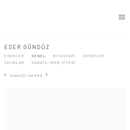
ESER GÜNDÜZ
ESERLER
GENEL
BIYOGRAFI
SERGILER
YAYINLAR
SANATÇI WEB SITESI
SANATÇI ARAMA
View works.