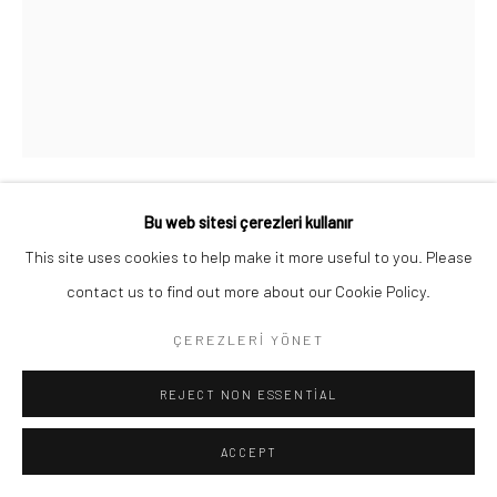
Go
Bu web sitesi çerezleri kullanır
EKIN KANO
This site uses cookies to help make it more useful to you. Please
contact us to find out more about our Cookie Policy.
DERI KESITI 2
,
2024
ÇEREZLERI YÖNET
Oil on canvas
Tuval üzerine yağlı boya
REJECT NON ESSENTIAL
70 x 55 cm
ACCEPT
Telif hakkı sanatçıya aittir