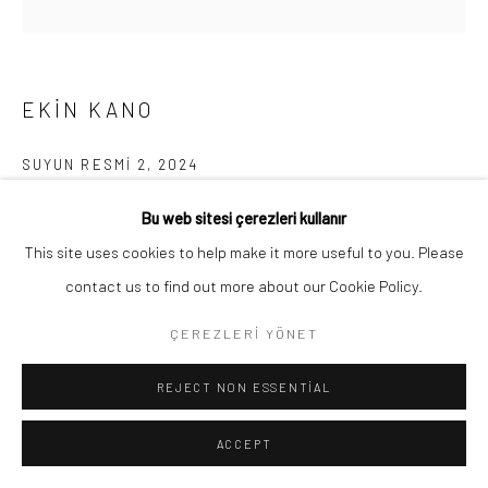
Go
EKIN KANO
SUYUN RESMI 2
,
2024
Oil and mold on canvas
Bu web sitesi çerezleri kullanır
Tuval üzerine yağlı boya ve küf
This site uses cookies to help make it more useful to you. Please
164.5 x 164 cm
contact us to find out more about our Cookie Policy.
ÇEREZLERI YÖNET
Telif hakkı sanatçıya aittir
REJECT NON ESSENTIAL
ENQUIRE
ACCEPT
PAYLAŞ